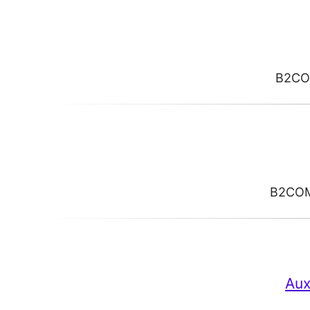
B2C
B2CO
Aux