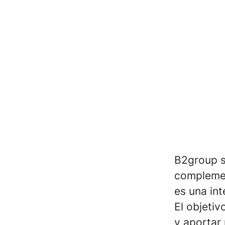
B2group s
complemen
es una int
El objetiv
y aportar 