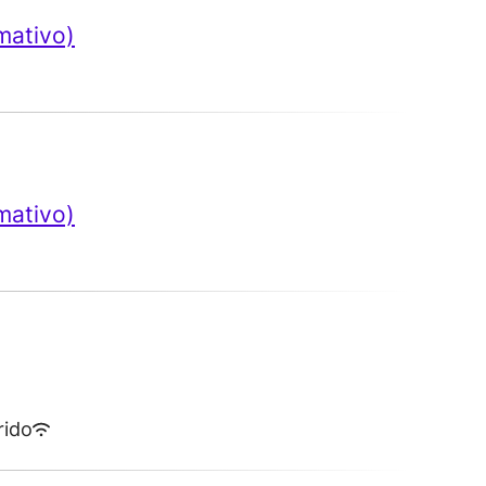
mativo)
mativo)
rido