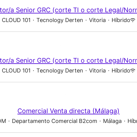
tor/a Senior GRC (corte TI o corte Legal/Nor
CLOUD 101
·
Tecnology Derten
·
Vitoria
·
Híbrido
tor/a Senior GRC (corte TI o corte Legal/Nor
CLOUD 101
·
Tecnology Derten
·
Vitoria
·
Híbrido
Comercial Venta directa (Málaga)
OM
·
Departamento Comercial B2com
·
Málaga
·
Híb