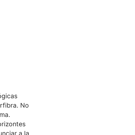
ógicas
rfibra. No
uma.
orizontes
nciar a la