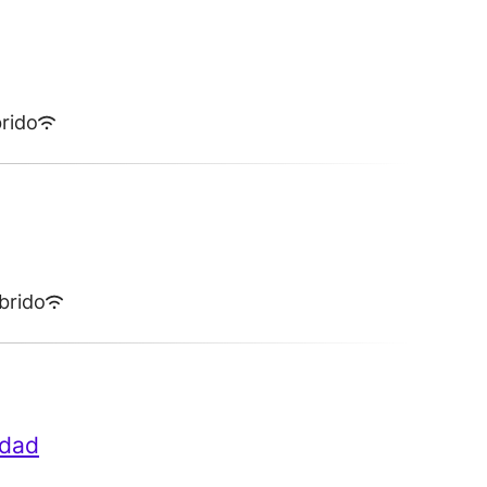
rido
brido
idad