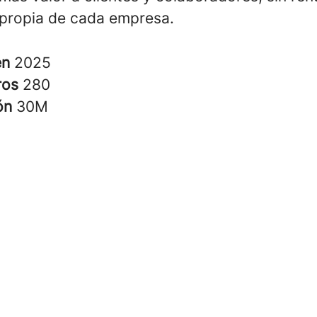
 propia de cada empresa.
en
2025
ros
280
ión
30M