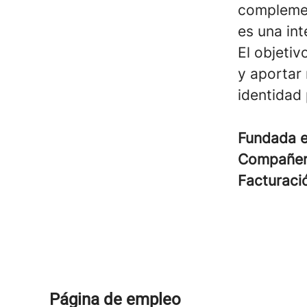
complemen
es una int
El objetiv
y aportar 
identidad
Fundada 
Compañe
Facturac
Página de empleo