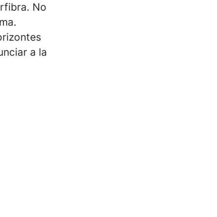
rfibra. No
uma.
orizontes
nciar a la